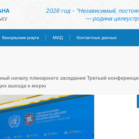
АНА
2026 год - "Независимый, постоя
— родина целеустр
АКУ
Консульские услуги
МИД
Контактные данные
ГЛАВНАЯ
НОВОСТИ
нный началу пленарного заседания Третьей конференци
их выхода к морю
ТУРКМЕНИСТАН
КОНСУЛЬСКИЕ УСЛУГИ
МИД
КОНТАКТНЫЕ ДАННЫЕ