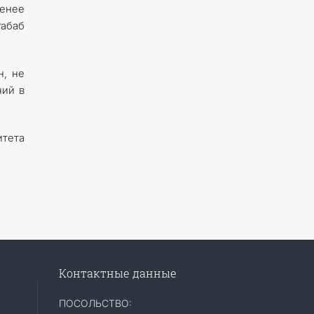
енее
Рабаб
н, не
ний в
тета
Контактные данные
ПОСОЛЬСТВО: