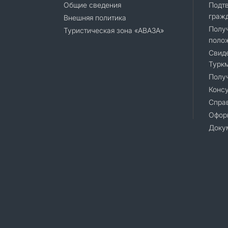
Общие сведения
Подт
граж
Внешняя политика
Полу
Туристическая зона «АВАЗА»
поло
Свиде
Турк
Полу
Консу
Справ
Офор
Доку