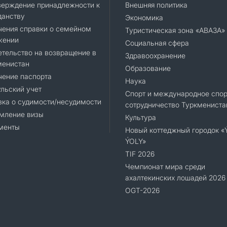
верждение принадлежности к
Внешняя политика
данству
Экономика
чения справки о семейном
Туристическая зона «АВАЗА»
жении
Социальная сфера
тельство на возвращение в
Здравоохранение
менистан
Образование
чение паспорта
Наука
льский учет
Спорт и международное спор
ка о судимости/несудимости
сотрудничество Туркмениста
мление визы
Культура
менты
Новый коттеджный городок 
ÝOLY»
TIF 2026
Чемпионат мира среди
ахалтекинских лошадей 2026
OGT-2026