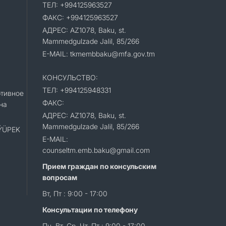
ТЕЛ: +994125963527
ФАКС: +994125963527
АДРЕС: AZ1078, Baku, st.
Mammedgulzade Jalil, 85/266
E-MAIL: tkmembbaku@mfa.gov.tm
КОНСУЛЬСТВО:
ТЕЛ: +994125948331
тивное
ФАКС:
на
АДРЕС: AZ1078, Baku, st.
Mammedgulzade Jalil, 85/266
«ÝÜPEK
E-MAIL:
counseltm.emb.baku@gmail.com
Прием граждан по консульским
вопросам
Вт, Пт : 9:00 - 17:00
Консультации по телефону
Пн, Вт, Ср, Чт, Пт : 9:00 - 17:00