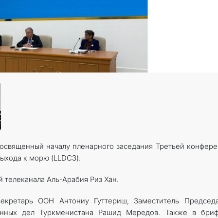
посвященный началу пленарного заседания Третьей конфер
выхода к морю
(LLDC3).
телеканала Аль-Арабия Риз Хан.
екретарь ООН Антониу Гуттериш, Заместитель Председа
анных дел Туркменистана Рашид Мередов. Также в бриф