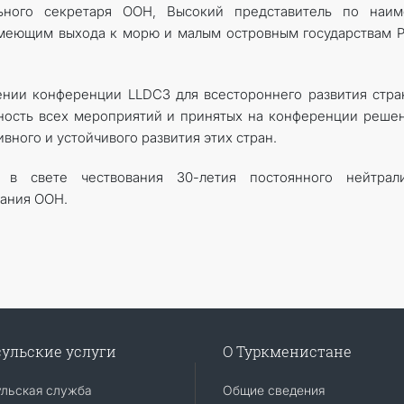
льного секретаря ООН, Высокий представитель по наим
имеющим выхода к морю и малым островным государствам 
ении конференции LLDC3 для всестороннего развития стра
ость всех мероприятий и принятых на конференции реше
вного и устойчивого развития этих стран.
 в свете чествования 30-летия постоянного нейтрали
вания ООН.
ульские услуги
О Туркменистане
ульская служба
Общие сведения