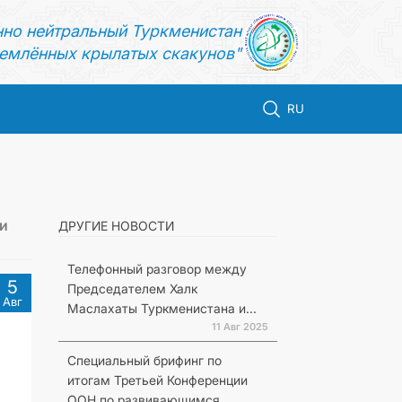
нно нейтральный Туркменистан
емлённых крылатых скакунов"
RU
и
ДРУГИЕ НОВОСТИ
Телефонный разговор между
5
Председателем Халк
Авг
Маслахаты Туркменистана и...
11 Авг 2025
Специальный брифинг по
итогам Третьей Конференции
ООН по развивающимся...