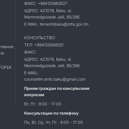
ФАКС: +994125963527
АДРЕС: AZ1078, Baku, st.
Mammedgulzade Jalil, 85/266
E-MAIL: tkmembbaku@mfa.gov.tm
КОНСУЛЬСТВО:
ТЕЛ: +994125948331
тивное
ФАКС:
на
АДРЕС: AZ1078, Baku, st.
Mammedgulzade Jalil, 85/266
«ÝÜPEK
E-MAIL:
counseltm.emb.baku@gmail.com
Прием граждан по консульским
вопросам
Вт, Пт : 9:00 - 17:00
Консультации по телефону
Пн, Вт, Ср, Чт, Пт : 9:00 - 17:00