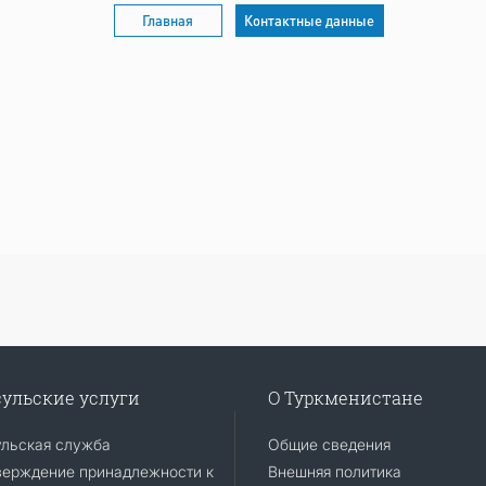
Главная
Контактные данные
ульские услуги
О Туркменистане
ульская служба
Общие сведения
верждение принадлежности к
Внешняя политика