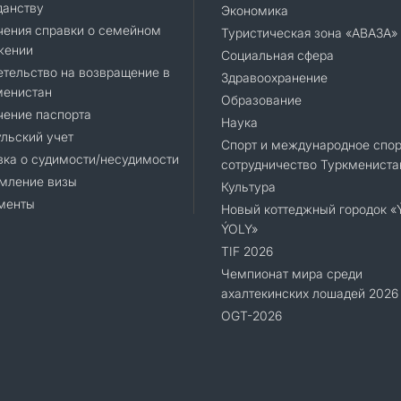
данству
Экономика
чения справки о семейном
Туристическая зона «АВАЗА»
жении
Социальная сфера
тельство на возвращение в
Здравоохранение
менистан
Образование
чение паспорта
Наука
льский учет
Спорт и международное спор
ка о судимости/несудимости
сотрудничество Туркмениста
мление визы
Культура
менты
Новый коттеджный городок 
ÝOLY»
TIF 2026
Чемпионат мира среди
ахалтекинских лошадей 2026
OGT-2026