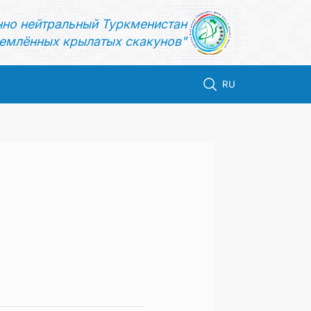
нно нейтральный Туркменистан
емлённых крылатых скакунов"
RU