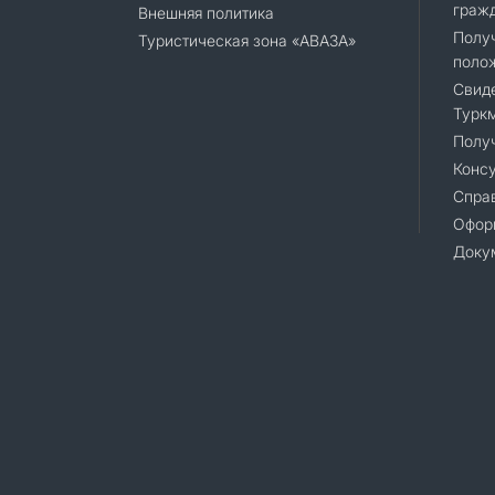
граж
Внешняя политика
Полу
Туристическая зона «АВАЗА»
поло
Свиде
Турк
Полу
Консу
Справ
Офор
Доку