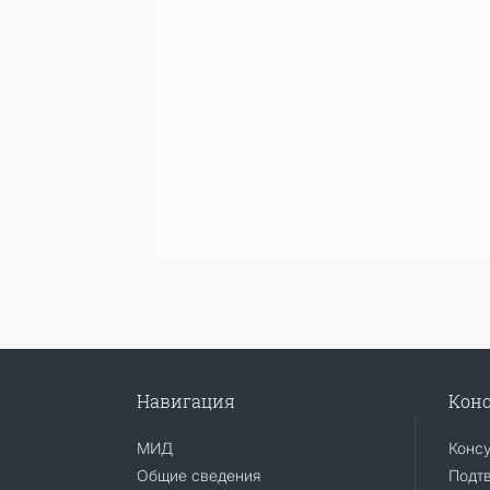
Навигация
Конс
МИД
Конс
Общие сведения
Подт