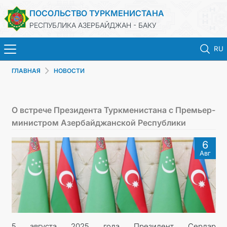
ПОСОЛЬСТВО ТУРКМЕНИСТАНА
РЕСПУБЛИКА АЗЕРБАЙДЖАН - БАКУ
RU
ГЛАВНАЯ
НОВОСТИ
ГЛАВНАЯ
НОВОСТИ
О встрече Президента Туркменистана с Премьер-
министром Азербайджанской Республики
ТУРКМЕНИСТАН
6
Авг
КОНСУЛЬСКИЕ УСЛУГИ
МИД
КОНТАКТНЫЕ ДАННЫЕ
5 августа 2025 года Президент Сердар