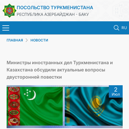
ПОСОЛЬСТВО ТУРКМЕНИСТАНА
РЕСПУБЛИКА АЗЕРБАЙДЖАН - БАКУ
RU
ГЛАВНАЯ
НОВОСТИ
ГЛАВНАЯ
НОВОСТИ
Министры иностранных дел Туркменистана и
Казахстана обсудили актуальные вопросы
ТУРКМЕНИСТАН
двусторонней повестки
2
КОНСУЛЬСКИЕ УСЛУГИ
Июл
МИД
КОНТАКТНЫЕ ДАННЫЕ