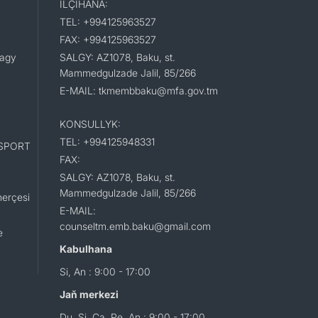
ILÇIHANA:
TEL: +994125963527
FAX: +994125963527
lagy
SALGY: AZ1078, Baku, st.
Mammedgulzade Jalil, 85/266
E-MAIL: tkmembbaku@mfa.gov.tm
KONSULLYK:
TEL: +994125948331
SPORT
FAX:
SALGY: AZ1078, Baku, st.
Mammedgulzade Jalil, 85/266
erçesi
E-MAIL:
counseltm.emb.baku@gmail.com
e
Kabulhana
Si, An : 9:00 - 17:00
Jaň merkezi
Du, Si, Ça, Pe, An : 9:00 - 17:00