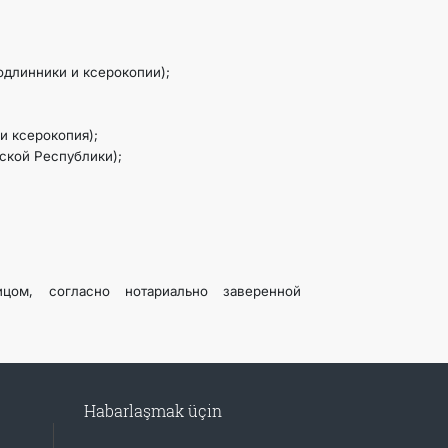
одлинники и ксерокопии);
и ксерокопия);
ской Республики);
цом, согласно нотариально заверенной
Habarlaşmak üçin