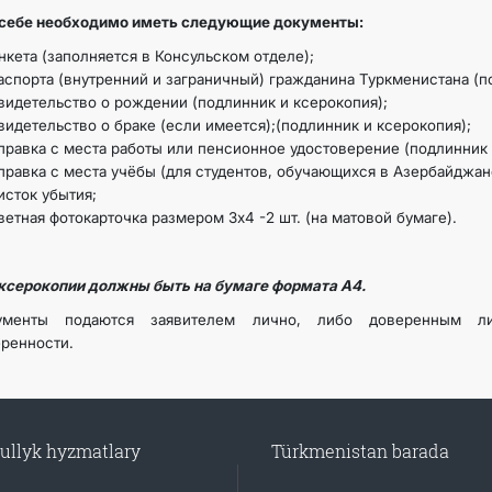
 себе необходимо иметь следующие документы:
нкета (заполняется в Консульском отделе);
аспорта (внутренний и заграничный) гражданина Туркменистана (п
видетельство о рождении (подлинник и ксерокопия);
видетельство о браке (если имеется);(подлинник и ксерокопия);
правка с места работы или пенсионное удостоверение (подлинник 
правка с места учёбы (для студентов, обучающихся в Азербайджан
исток убытия;
ветная фотокарточка размером 3х4 -2 шт. (на матовой бумаге).
ксерокопии должны быть на бумаге формата А4.
ументы подаются заявителем лично, либо доверенным ли
ренности.
ullyk hyzmatlary
Türkmenistan barada