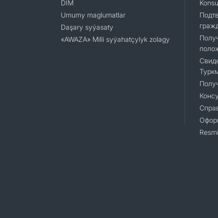
DIM
Konsu
Umumy maglumatlar
Подт
граж
Daşary syýasaty
Полу
«AWAZA» Milli syýahatçylyk zolagy
поло
Свиде
Турк
Полу
Консу
Справ
Офор
Resmi