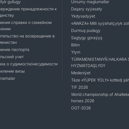
llyk gullugy
Umumy maglumatlar
верждение принадлежности к
Daşary syýasaty
данству
Ykdysadyýet
чения справки о семейном
«AWAZA» Milli syýahatçylyk zo
жении
Durmuş pudagy
тельство на возвращение в
Saglygy goraýyş
менистан
Bilim
чение паспорта
Ylym
льский учет
TÜRKMENISTANYŇ HALKARA 
ка о судимости/несудимости
HYZMATDAŞLYGY
мление визы
Medeniýet
namalar
Täze «ÝÜPEK ÝOLY» kottedj şäh
TIF 2026
World championship of Ahaltek
horses 2026
OGT-2026