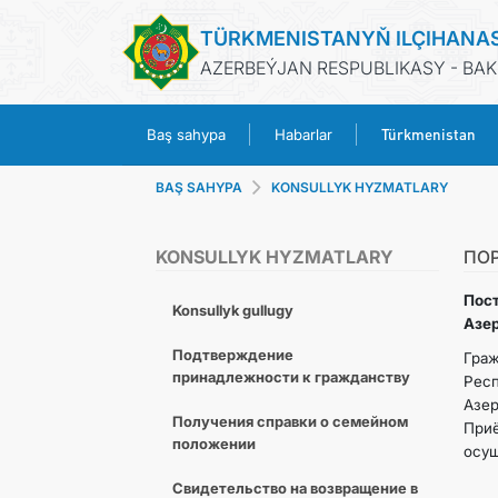
TÜRKMENISTANYŇ ILÇIHANA
AZERBEÝJAN RESPUBLIKASY - BA
Türkmenistan
Baş sahypa
Habarlar
BAŞ SAHYPA
KONSULLYK HYZMATLARY
KONSULLYK HYZMATLARY
ПО
Пос
Konsullyk gullugy
Азе
Подтверждение
Гра
принадлежности к гражданству
Респ
Азер
Получения справки о семейном
При
положении
осущ
Свидетельство на возвращение в