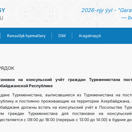
SY
2026-njy ýyl - "Gara
— be
KU
Konsullyk hyzmatlary
DIM
Aragatnaşyk
BAŞ SAHYPA
HABARLAR
РЯДОК
тановки на консульский учёт граждан Туркменистана по
TÜRKMENISTAN
рбайджанской Республике
ждане Туркменистана, выписавшиеся из Туркменистана на пос
KONSULLYK HYZMATLARY
ублику и постоянно проживающие на территории Азербайджана, 
байджане должны встать на консульский учёт в Посольстве Тур
ём граждан Туркменистана для постановки на консульский
DIM
ествляется с 09:00 до 18:00 (перерыв с 13:00 до 14:00) в будние 
ARAGATNAŞYK