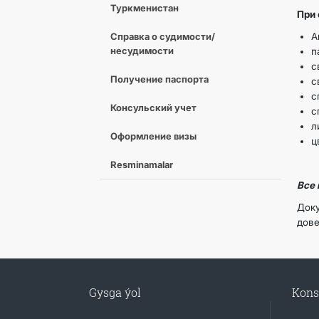
Туркменистан
При
Справка о судимости/
А
несудимости
п
с
Получение паспорта
с
с
Консульский учет
с
л
Оформление визы
ц
Resminamalar
Все 
Док
дове
Gysga ýol
Kons