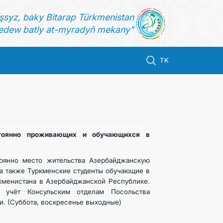
şsyz, baky Bitarap Türkmenistan
dew batly at-myradyň mekany"
TK
стоянно проживающих и обучающихся в
тоянно место жительства Азербайджанскую
а также Туркменские студенты обучающие в
кменистана в Азербайджанской Республике.
 учёт Консульским отделам Посольства
дни. (Суббота, воскресенье выходные)