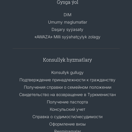
Gysga ýol
DIM
Umumy maglumatlar
Daşary syýasaty
«AWAZA» Milli syýahatçylyk zolagy
Konsullyk hyzmatlary
Konsullyk gullugy
Подтверждение принадлежности к гражданству
Получения справки о семейном положении
Свидетельство на возвращение в Туркменистан
Получение паспорта
Консульский учет
Справка о судимости/несудимости
Оформление визы
Resminamalar