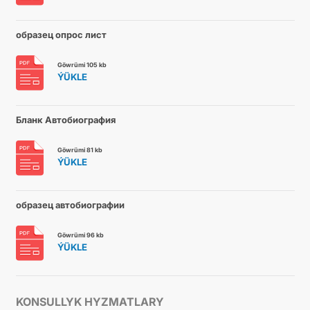
образец опрос лист
Göwrümi 105 kb
ÝÜKLE
Бланк Автобиография
Göwrümi 81 kb
ÝÜKLE
образец автобиографии
Göwrümi 96 kb
ÝÜKLE
KONSULLYK HYZMATLARY