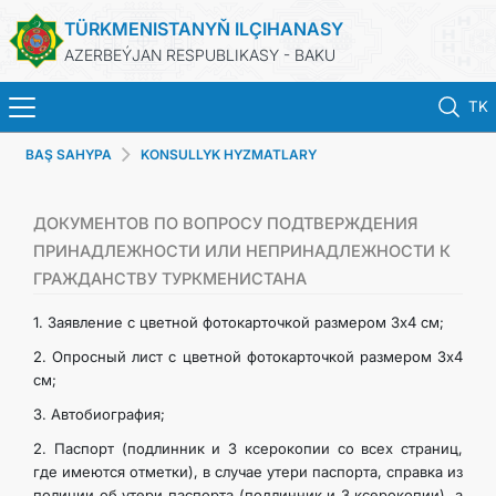
TÜRKMENISTANYŇ ILÇIHANASY
AZERBEÝJAN RESPUBLIKASY - BAKU
TK
BAŞ SAHYPA
KONSULLYK HYZMATLARY
BAŞ SAHYPA
HABARLAR
ДОКУМЕНТОВ ПО ВОПРОСУ ПОДТВЕРЖДЕНИЯ
ПРИНАДЛЕЖНОСТИ ИЛИ НЕПРИНАДЛЕЖНОСТИ К
ГРАЖДАНСТВУ ТУРКМЕНИСТАНА
TÜRKMENISTAN
1. Заявление с цветной фотокарточкой размером 3x4 см;
KONSULLYK HYZMATLARY
2. Опросный лист с цветной фотокарточкой размером 3x4
см;
DIM
3. Автобиография;
2. Паспорт (подлинник и 3 ксерокопии со всех страниц,
ARAGATNAŞYK
где имеются отметки), в случае утери паспорта, справка из
полиции об утери паспорта (подлинник и 3 ксерокопии), а