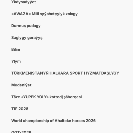
Ykdysadyýet
«AWAZA» Milli syýahatçylyk zolagy
Durmuş pudagy
Saglygy goraýyş
Bilim
Ylym
TÜRKMENISTANYŇ HALKARA SPORT HYZMATDAŞLYGY
Medeniýet
Täze «ÝÜPEK ÝOLY» kottedj şäherçesi
TIF 2026
World championship of Ahalteke horses 2026
OGT-2026