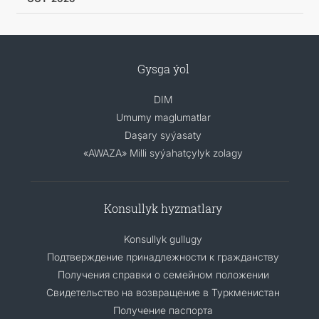
Gysga ýol
DIM
Umumy maglumatlar
Daşary syýasaty
«AWAZA» Milli syýahatçylyk zolagy
Konsullyk hyzmatlary
Konsullyk gullugy
Подтверждение принадлежности к гражданству
Получения справки о семейном положении
Свидетельство на возвращение в Туркменистан
Получение паспорта