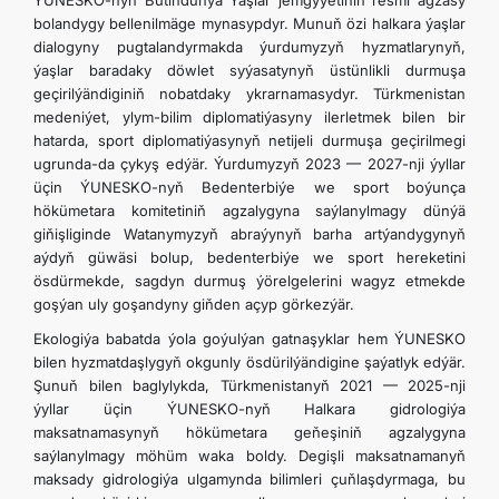
ÝUNESKO-nyň Bütindünýä Ýaşlar jemgyýetiniň resmi agzasy
bolandygy bellenilmäge mynasypdyr. Munuň özi halkara ýaşlar
dialogyny pugtalandyrmakda ýurdumyzyň hyzmatlarynyň,
ýaşlar baradaky döwlet syýasatynyň üstünlikli durmuşa
geçirilýändiginiň nobatdaky ykrarnamasydyr. Türkmenistan
medeniýet, ylym-bilim diplomatiýasyny ilerletmek bilen bir
hatarda, sport diplomatiýasynyň netijeli durmuşa geçirilmegi
ugrunda-da çykyş edýär. Ýurdumyzyň 2023 — 2027-nji ýyllar
üçin ÝUNESKO-nyň Bedenterbiýe we sport boýunça
hökümetara komitetiniň agzalygyna saýlanylmagy dünýä
giňişliginde Watanymyzyň abraýynyň barha artýandygynyň
aýdyň güwäsi bolup, bedenterbiýe we sport hereketini
ösdürmekde, sagdyn durmuş ýörelgelerini wagyz etmekde
goşýan uly goşandyny giňden açyp görkezýär.
Ekologiýa babatda ýola goýulýan gatnaşyklar hem ÝUNESKO
bilen hyzmatdaşlygyň okgunly ösdürilýändigine şaýatlyk edýär.
Şunuň bilen baglylykda, Türkmenistanyň 2021 — 2025-nji
ýyllar üçin ÝUNESKO-nyň Halkara gidrologiýa
maksatnamasynyň hökümetara geňeşiniň agzalygyna
saýlanylmagy möhüm waka boldy. Degişli maksatnamanyň
maksady gidrologiýa ulgamynda bilimleri çuňlaşdyrmaga, bu