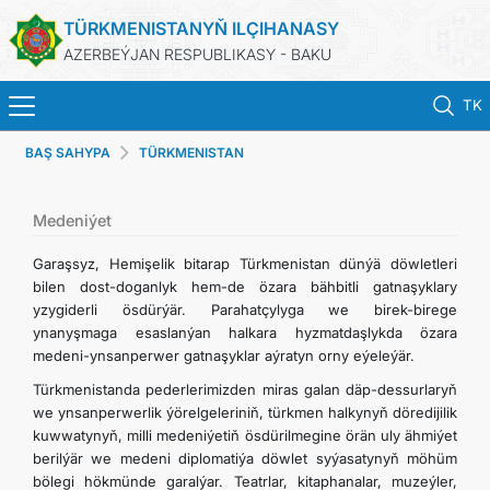
TÜRKMENISTANYŇ ILÇIHANASY
AZERBEÝJAN RESPUBLIKASY - BAKU
TK
BAŞ SAHYPA
TÜRKMENISTAN
BAŞ SAHYPA
HABARLAR
Medeniýet
Garaşsyz, Hemişelik bitarap Türkmenistan dünýä döwletleri
TÜRKMENISTAN
bilen dost-doganlyk hem-de özara bähbitli gatnaşyklary
yzygiderli ösdürýär. Parahatçylyga we birek-birege
ynanyşmaga esaslanýan halkara hyzmatdaşlykda özara
KONSULLYK HYZMATLARY
medeni-ynsanperwer gatnaşyklar aýratyn orny eýeleýär.
Türkmenistanda pederlerimizden miras galan däp-dessurlaryň
DIM
we ynsanperwerlik ýörelgeleriniň, türkmen halkynyň döredijilik
kuwwatynyň, milli medeniýetiň ösdürilmegine örän uly ähmiýet
ARAGATNAŞYK
berilýär we medeni diplomatiýa döwlet syýasatynyň möhüm
bölegi hökmünde garalýar. Teatrlar, kitaphanalar, muzeýler,