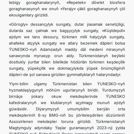
tebigy goraghanalarynyň, «Repetek» döwlet biosfera
goraghanasynyň we onuň «Ýerajy» çäkli goraghanasynyň çöl
ekoulgamlary girizildi.
«Görogly» dessançylyk sungaty, dutar ýasamak senetçiligi,
dutarda saz çalmak we bagşyçylyk sungaty, «Küştdepdi»
aýdym we tans dessury, türkmen milli halyçylyk sungaty,
ahalteke atçylyk sungaty we atlary bezemek däpleri bolsa
ÝUNESKO-nyň Adamzadyň maddy däl medeni mirasynyň
sanawynda mynasyp orun aldy. Türkmenistanyň beýleki
dostlukly ýurtlar bilen bilelikde hödürlän türkmen keşdeçilik
sungaty, ýüpekçilik we dokmaçylykda ýüpek önümçiliginiň
däpleri-de şol sanawa girizilen gymmatlyklaryň hataryndadyr.
Ylym-bilim ulgamy Türkmenistan bilen ÝUNESKO-nyň
hyzmatdaşlygynyň möhüm ugurlarynyň biridir. Ýurdumyzyň
birnäçe ýokary okuw mekdeplerinde ÝUNESKO
kafedralarynyň we klublarynyň açylmagy munuň aýdyň
güwäsidir. Diýarymyzyň umumybilim berýän orta
mekdepleriniň 6-sy BMG-niň bu ýöriteleşdirilen düzüminiň
Assosirlenen mekdepler toruna girizildi. Türkmenistanyň
Magtymguly adyndaky Ýaşlar guramasynyň 2023-nji ýylda