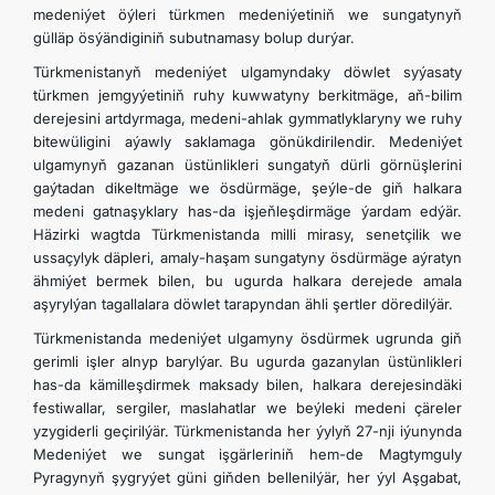
medeniýet öýleri türkmen medeniýetiniň we sungatynyň
gülläp ösýändiginiň subutnamasy bolup durýar.
Türkmenistanyň medeniýet ulgamyndaky döwlet syýasaty
türkmen jemgyýetiniň ruhy kuwwatyny berkitmäge, aň-bilim
derejesini artdyrmaga, medeni-ahlak gymmatlyklaryny we ruhy
bitewüligini aýawly saklamaga gönükdirilendir. Medeniýet
ulgamynyň gazanan üstünlikleri sungatyň dürli görnüşlerini
gaýtadan dikeltmäge we ösdürmäge, şeýle-de giň halkara
medeni gatnaşyklary has-da işjeňleşdirmäge ýardam edýär.
Häzirki wagtda Türkmenistanda milli mirasy, senetçilik we
ussaçylyk däpleri, amaly-haşam sungatyny ösdürmäge aýratyn
ähmiýet bermek bilen, bu ugurda halkara derejede amala
aşyrylýan tagallalara döwlet tarapyndan ähli şertler döredilýär.
Türkmenistanda medeniýet ulgamyny ösdürmek ugrunda giň
gerimli işler alnyp barylýar. Bu ugurda gazanylan üstünlikleri
has-da kämilleşdirmek maksady bilen, halkara derejesindäki
festiwallar, sergiler, maslahatlar we beýleki medeni çäreler
yzygiderli geçirilýär. Türkmenistanda her ýylyň 27-nji iýunynda
Medeniýet we sungat işgärleriniň hem-de Magtymguly
Pyragynyň şygryýet güni giňden bellenilýär, her ýyl Aşgabat,