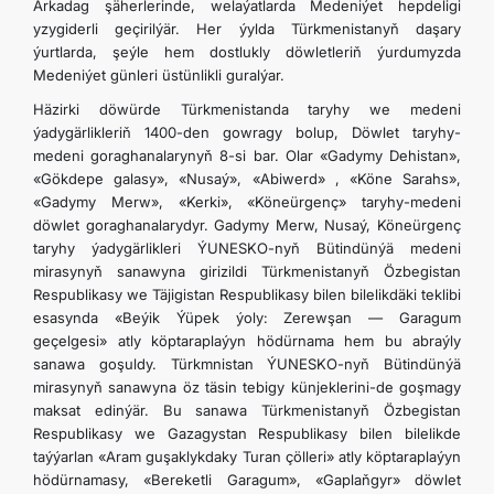
Arkadag şäherlerinde, welaýatlarda Medeniýet hepdeligi
yzygiderli geçirilýär. Her ýylda Türkmenistanyň daşary
ýurtlarda, şeýle hem dostlukly döwletleriň ýurdumyzda
Medeniýet günleri üstünlikli guralýar.
Häzirki döwürde Türkmenistanda taryhy we medeni
ýadygärlikleriň 1400-den gowragy bolup, Döwlet taryhy-
medeni goraghanalarynyň 8-si bar. Olar «Gadymy Dehistan»,
«Gökdepe galasy», «Nusaý», «Abiwerd» , «Köne Sarahs»,
«Gadymy Merw», «Kerki», «Köneürgenç» taryhy-medeni
döwlet goraghanalarydyr. Gadymy Merw, Nusaý, Köneürgenç
taryhy ýadygärlikleri ÝUNESKO-nyň Bütindünýä medeni
mirasynyň sanawyna girizildi Türkmenistanyň Özbegistan
Respublikasy we Täjigistan Respublikasy bilen bilelikdäki teklibi
esasynda «Beýik Ýüpek ýoly: Zerewşan — Garagum
geçelgesi» atly köptaraplaýyn hödürnama hem bu abraýly
sanawa goşuldy. Türkmnistan ÝUNESKO-nyň Bütindünýä
mirasynyň sanawyna öz täsin tebigy künjeklerini-de goşmagy
maksat edinýär. Bu sanawa Türkmenistanyň Özbegistan
Respublikasy we Gazagystan Respublikasy bilen bilelikde
taýýarlan «Aram guşaklykdaky Turan çölleri» atly köptaraplaýyn
hödürnamasy, «Bereketli Garagum», «Gaplaňgyr» döwlet