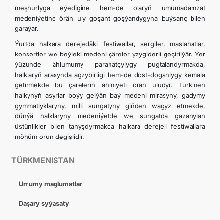
meşhurlyga eýedigine hem-de olaryň umumadamzat
medeniýetine örän uly goşant goşýandygyna buýsanç bilen
garaýar.
Ýurtda halkara derejedäki festiwallar, sergiler, maslahatlar,
konsertler we beýleki medeni çäreler yzygiderli geçirilýär. Ýer
ýüzünde ählumumy parahatçylygy pugtalandyrmakda,
halklaryň arasynda agzybirligi hem-de dost-doganlygy kemala
getirmekde bu çäreleriň ähmiýeti örän uludyr. Türkmen
halkynyň asyrlar boýy gelýän baý medeni mirasyny, gadymy
gymmatlyklaryny, milli sungatyny giňden wagyz etmekde,
dünýä halklaryny medeniýetde we sungatda gazanylan
üstünlikler bilen tanyşdyrmakda halkara derejeli festiwallara
möhüm orun degişlidir.
TÜRKMENISTAN
Umumy maglumatlar
Daşary syýasaty