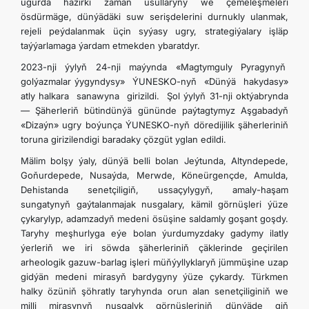
ugurda häzirki zaman usullaryny we çemeleşmeleri
ösdürmäge, dünýädäki suw serişdelerini durnukly ulanmak,
rejeli peýdalanmak üçin syýasy ugry, strategiýalary işläp
taýýarlamaga ýardam etmekden ybaratdyr.
2023-nji ýylyň 24-nji maýynda «Magtymguly Pyragynyň
golýazmalar ýygyndysy» ÝUNESKO-nyň «Dünýä hakydasy»
atly halkara sanawyna girizildi. Şol ýylyň 31-nji oktýabrynda
— Şäherleriň bütindünýä gününde paýtagtymyz Aşgabadyň
«Dizaýn» ugry boýunça ÝUNESKO-nyň döredijilik şäherleriniň
toruna girizilendigi baradaky çözgüt yglan edildi.
Mälim bolşy ýaly, dünýä belli bolan Jeýtunda, Altyndepede,
Goňurdepede, Nusaýda, Merwde, Köneürgençde, Amulda,
Dehistanda senetçiligiň, ussaçylygyň, amaly-haşam
sungatynyň gaýtalanmajak nusgalary, kämil görnüşleri ýüze
çykarylyp, adamzadyň medeni ösüşine saldamly goşant goşdy.
Taryhy meşhurlyga eýe bolan ýurdumyzdaky gadymy ilatly
ýerleriň we iri söwda şäherleriniň çäklerinde geçirilen
arheologik gazuw-barlag işleri müňýyllyklaryň jümmüşine uzap
gidýän medeni mirasyň bardygyny ýüze çykardy. Türkmen
halky özüniň şöhratly taryhynda orun alan senetçiliginiň we
milli mirasynyň nusgalyk görnüşleriniň dünýäde giň