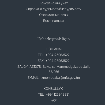
Консульский учет
Справка о судимости/несудимости
Оформление визы
Resminamalar
Habarlaşmak üçin
ILÇIHANA:
TEL: +994125963527
FAX: +994125963527
SALGY: AZ1078, Baku, st. Mammedgulzade Jalil,
85/266
E-MAIL: tkmembbaku@mfa.gov.tm
KONSULLYK:
TEL: +994125948331
FAX: