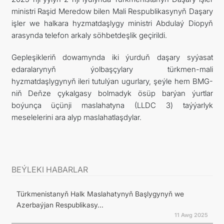
ministri Raşid Meredow bilen Mali Respublikasynyň Daşary
işler we halkara hyzmatdaşlygy ministri Abdulaý Diopyň
arasynda telefon arkaly söhbetdeşlik geçirildi.
Gepleşikleriň dowamynda iki ýurduň daşary syýasat
edaralarynyň ýolbaşçylary türkmen-mali
hyzmatdaşlygynyň ileri tutulýan ugurlary, şeýle hem BMG-
niň Deňze çykalgasy bolmadyk ösüp barýan ýurtlar
boýunça üçünji maslahatyna (LLDC 3) taýýarlyk
meselelerini ara alyp maslahatlaşdylar.
BEÝLEKI HABARLAR
Türkmenistanyň Halk Maslahatynyň Başlygynyň we
Azerbaýjan Respublikasy...
11 Awg 2025