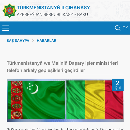
TÜRKMENISTANYŇ ILÇIHANASY
AZERBEÝJAN RESPUBLIKASY - BAKU
TK
BAŞ SAHYPA
HABARLAR
BAŞ SAHYPA
HABARLAR
Türkmenistanyň we Maliniň Daşary işler ministrleri
telefon arkaly gepleşikleri geçirdiler
TÜRKMENISTAN
2
Iýul
KONSULLYK HYZMATLARY
DIM
ARAGATNAŞYK
2025-nji ýylyň 2-nji iýulynda Türkmenistanyň Daşary işler