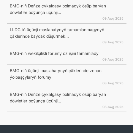
BMG-niň Deňze çykalgasy bolmadyk ösüp barýan
döwletler boýunça üçünji...
09 Awg 2025
LLDC-iň üçünji maslahatynyň tamamlanmagynyň
çäklerinde baýdak düşürmek...
09 Awg 2025
BMG-niň wekilçilikli forumy öz işini tamamlady
09 Awg 2025
BMG-niň üçünji maslahatynyň çäklerinde zenan
ýolbaşçylaryň forumy
08 Awg 2025
BMG-niň Deňze çykalgasy bolmadyk ösüp barýan
döwletler boýunça üçünji...
08 Awg 2025