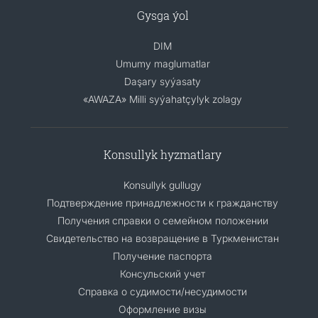
Gysga ýol
DIM
Umumy maglumatlar
Daşary syýasaty
«AWAZA» Milli syýahatçylyk zolagy
Konsullyk hyzmatlary
Konsullyk gullugy
Подтверждение принадлежности к гражданству
Получения справки о семейном положении
Свидетельство на возвращение в Туркменистан
Получение паспорта
Консульский учет
Справка о судимости/несудимости
Оформление визы